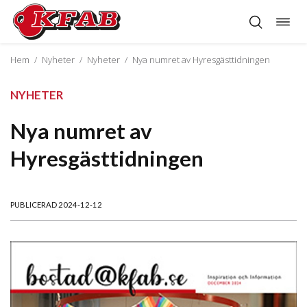
Öppn
Hoppa
navig
till
innehåll
Hem
/
Nyheter
/
Nyheter
/
Nya numret av Hyresgästtidningen
NYHETER
Nya numret av
Hyresgästtidningen
PUBLICERAD 2024-12-12