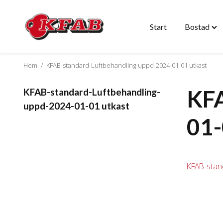
Start
Bostad
Hoppa
Tog
till
"Bo
innehåll
me
Hem
/
KFAB-standard-Luftbehandling-uppd-2024-01-01 utkast
KFA
KFAB-standard-Luftbehandling-
uppd-2024-01-01 utkast
01-
KFAB-stan