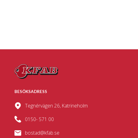
BESÖKSADRESS
Tegnérvägen 26, Katrineholm
0150- 571 00
bostad@kfab.se