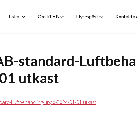
Lokal
Om KFAB
Hyresgäst
Kontakta 
gle
Toggle
Toggle
Toggle
stad"
"Lokal"
"Om
"Hyresgäst"
nu
menu
KFAB"
menu
menu
B-standard-Luftbeha
01 utkast
dard-Luftbehandling-uppd-2024-01-01 utkast