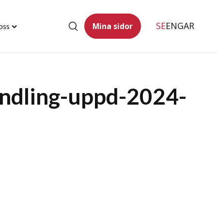
SE
ENG
AR
Mina sidor
oss
Toggle
"Kontakta
oss"
menu
ndling-uppd-2024-