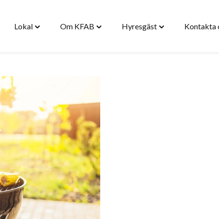
Lokal
Om KFAB
Hyresgäst
Kontakta 
gle
Toggle
Toggle
Toggle
stad"
"Lokal"
"Om
"Hyresgäst"
nu
menu
KFAB"
menu
menu