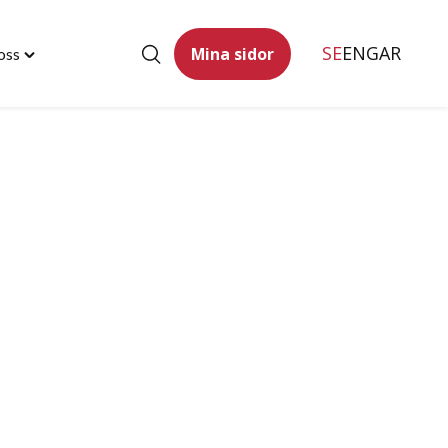
SE
ENG
AR
Mina sidor
oss
Toggle
"Kontakta
oss"
menu