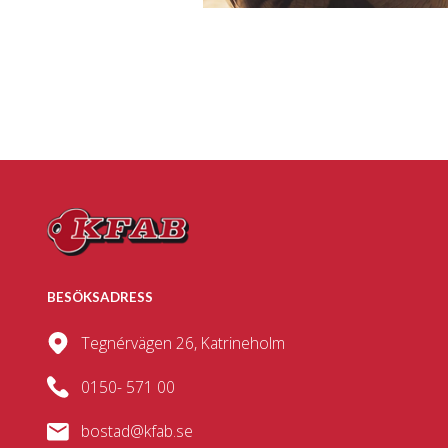
BESÖKSADRESS
Tegnérvägen 26, Katrineholm
0150- 571 00
bostad@kfab.se