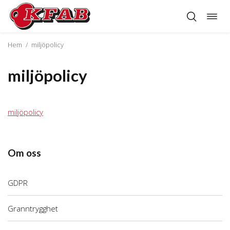
Öppn
Hoppa
navig
till
innehåll
Hem
/
miljöpolicy
miljöpolicy
miljöpolicy
Om oss
GDPR
Granntrygghet