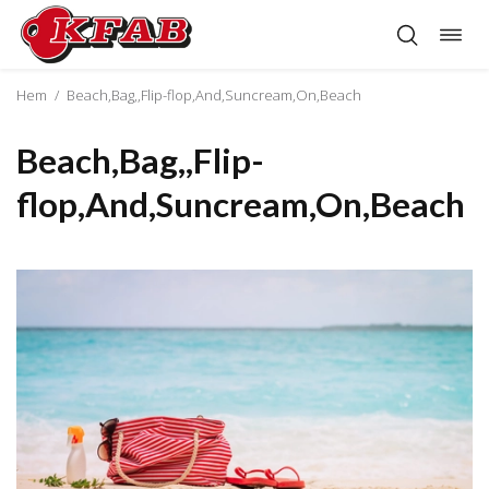
Öppn
Hoppa
navig
till
innehåll
Hem
/
Beach,Bag,,Flip-flop,And,Suncream,On,Beach
Beach,Bag,,Flip-
flop,And,Suncream,On,Beach