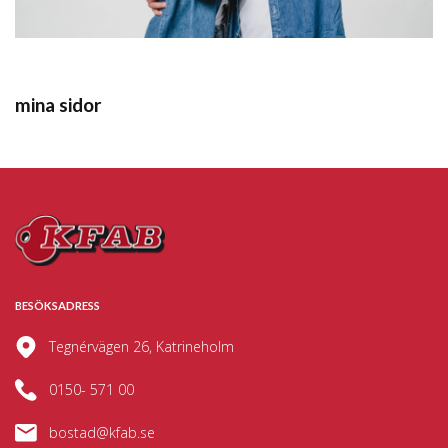
mina sidor
BESÖKSADRESS
Tegnérvägen 26, Katrineholm
0150- 571 00
bostad@kfab.se