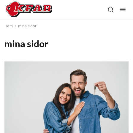
Öppn
Hoppa
navig
till
innehåll
Hem
/
mina sidor
mina sidor