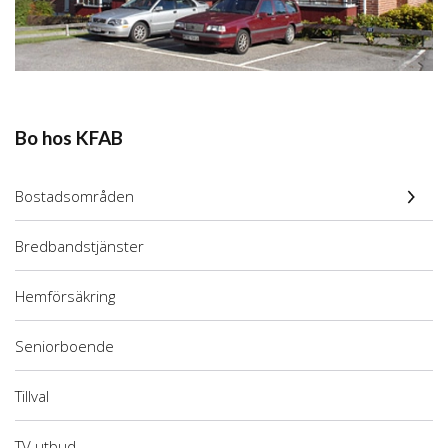
Bo hos KFAB
Bostadsområden
Bredbandstjänster
Hemförsäkring
Seniorboende
Tillval
TV utbud