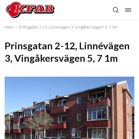
Öppn
Hoppa
navig
till
innehåll
Hem
/
Prinsgatan 2-12, Linnévägen 3, Vingåkersvägen 5, 7 1m
Prinsgatan 2-12, Linnévägen
3, Vingåkersvägen 5, 7 1m