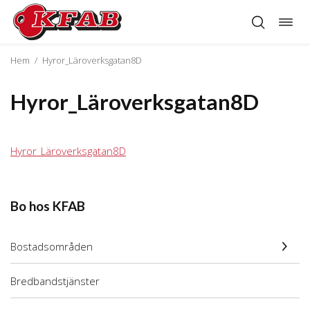
Öppn
Hoppa
navig
till
innehåll
Hem
/
Hyror_Läroverksgatan8D
Hyror_Läroverksgatan8D
Hyror_Läroverksgatan8D
Bo hos KFAB
Bostadsområden
Bredbandstjänster