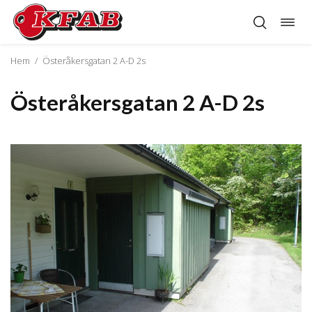
Öppn
Hoppa
navig
till
innehåll
Hem
/
Österåkersgatan 2 A-D 2s
Österåkersgatan 2 A-D 2s