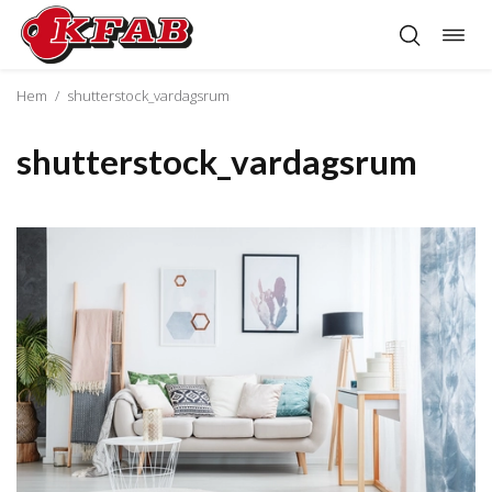
Öppn
Hoppa
navig
till
innehåll
Hem
/
shutterstock_vardagsrum
shutterstock_vardagsrum